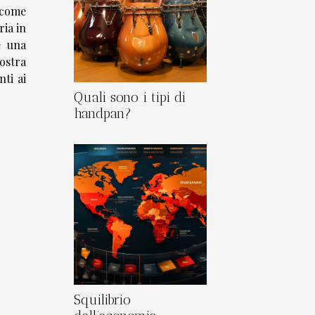
i come
ria in
e una
vostra
ti ai
Quali sono i tipi di
handpan?
Squilibrio