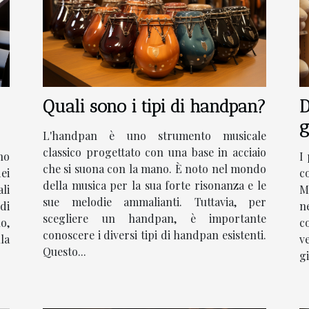
Quali sono i tipi di handpan?
D
g
L'handpan è uno strumento musicale
classico progettato con una base in acciaio
no
I
che si suona con la mano. È noto nel mondo
ei
c
della musica per la sua forte risonanza e le
li
Ma
sue melodie ammalianti. Tuttavia, per
 di
n
scegliere un handpan, è importante
no,
co
conoscere i diversi tipi di handpan esistenti.
la
v
Questo...
gi