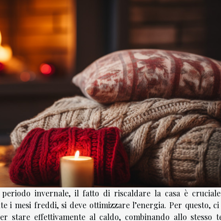
periodo invernale, il fatto di riscaldare la casa è cruciale
 i mesi freddi, si deve ottimizzare l’energia. Per questo, ci
 per stare effettivamente al caldo, combinando allo stesso 