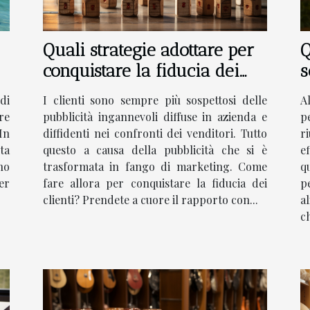
Quali strategie adottare per
Q
conquistare la fiducia dei
s
clienti?
di
I clienti sono sempre più sospettosi delle
A
re
pubblicità ingannevoli diffuse in azienda e
p
In
diffidenti nei confronti dei venditori. Tutto
r
ta
questo a causa della pubblicità che si è
e
no
trasformata in fango di marketing. Come
q
er
fare allora per conquistare la fiducia dei
p
clienti? Prendete a cuore il rapporto con...
a
ch