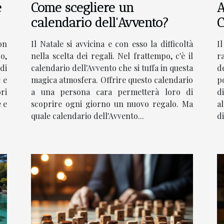
Come scegliere un
A
e
calendario dell'Avvento?
C
Il Natale si avvicina e con esso la difficoltà
I
on
nella scelta dei regali. Nel frattempo, c'è il
r
o,
calendario dell'Avvento che si tuffa in questa
d
di
magica atmosfera. Offrire questo calendario
p
 e
a una persona cara permetterà loro di
d
ri
scoprire ogni giorno un nuovo regalo. Ma
al
 e
quale calendario dell'Avvento...
di