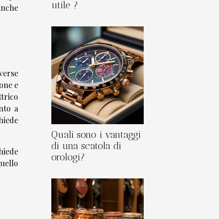
utile ?
 anche
verse
one e
ttrico
nto a
hiede
Quali sono i vantaggi
di una scatola di
hiede
orologi?
Quello